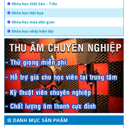
Khóa học thổi Sáo – Tiêu
Khóa học Hội họa
Khóa học múa dân gian
Khóa học nhảy hiện đại
DANH MỤC SẢN PHẨM