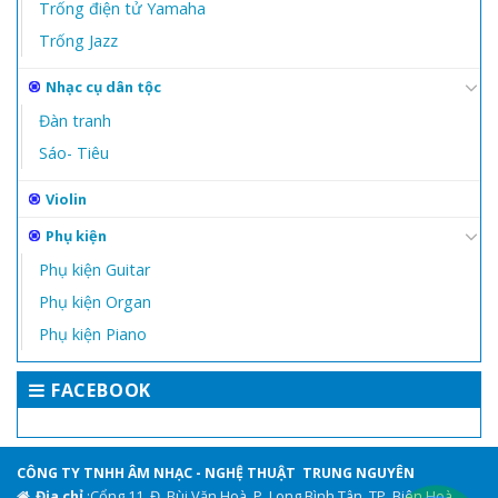
Trống điện tử Yamaha
Trống Jazz
Nhạc cụ dân tộc
Đàn tranh
Sáo- Tiêu
Violin
Phụ kiện
Phụ kiện Guitar
Phụ kiện Organ
Phụ kiện Piano
FACEBOOK
CÔNG TY TNHH ÂM NHẠC - NGHỆ THUẬT TRUNG NGUYÊN
Địa chỉ
:Cổng 11, Đ. Bùi Văn Hoà, P. Long Bình Tân, TP. Biên Hoà,