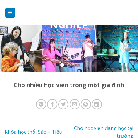
DẠY NHẠC
Skip
to
CHUYÊN
content
NGHIỆP
Cho nhiều học viên trong một gia đình
Cho học viên đang học tại
Khóa học thổi Sáo – Tiêu
trường