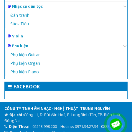
Nhạc cụ dân tộc
Đàn tranh
Sáo- Tiêu
Violin
Phụ kiện
Phụ kiện Guitar
Phụ kiện Organ
Phụ kiện Piano
FACEBOOK
CÔNG TY TNHH ÂM NHẠC - NGHỆ THUẬT TRUNG NGUYÊN
Địa chỉ
:Cổng 11, Đ. Bùi Văn Hoà, P. Long Bình Tân, TP. Biên Hoà,
Đồng Nai
Điện Thoại :
02513.998.200 – Hotline: 0971.34.27.34 - 0888.944.333