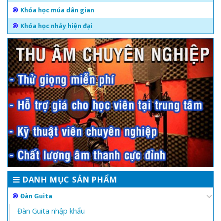
Khóa học múa dân gian
Khóa học nhảy hiện đại
DANH MỤC SẢN PHẨM
Đàn Guita
Đàn Guita nhập khẩu