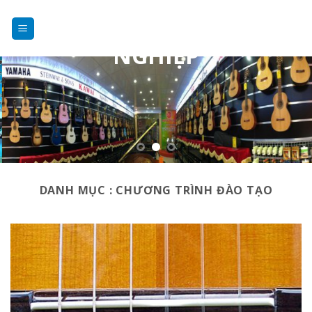
DẠY NHẠC
Skip
to
CHUYÊN
content
NGHIỆP
DANH MỤC :
CHƯƠNG TRÌNH ĐÀO TẠO