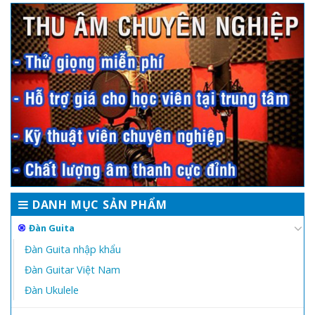
DANH MỤC SẢN PHẨM
Đàn Guita
Đàn Guita nhập khẩu
Đàn Guitar Việt Nam
Đàn Ukulele