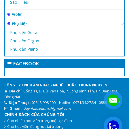
Sáo- Tiêu
Violin
Phụ kiện
Phụ kiện Guitar
Phụ kiện Organ
Phụ kiện Piano
FACEBOOK
CÔNG TY TNHH ÂM NHẠC - NGHỆ THUẬT TRUNG NGUYÊN
Địa chỉ
:Cổng 11, Đ. Bùi Văn Hoà, P. Long Bình Tân, TP. Biên Hoà,
Đồng Nai
Điện Thoại :
02513.998.200 – Hotline: 0971.34.27.34 - 0888.944.333
Gmail :
daynhac.edu.vn@gmail.com
CHÍNH SÁCH CỦA CHÚNG TÔI
Cho nhiều học viên trong một gia đình
.
Cho học viên đang học tại trường