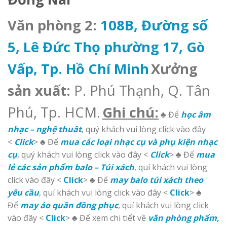
Văn phòng 2:
108B, Đường số
5, Lê Đức Thọ phường 17, Gò
Vấp, Tp. Hồ Chí Minh
Xưởng
sản xuất:
P. Phú Thạnh, Q. Tân
Phú, Tp. HCM.
Ghi chú:
♣ Để
học âm
nhạc – nghệ thuât
, quý khách vui lòng click vào đây
<
Click
> ♣ Để
mua các loại nhạc cụ và phụ kiện nhạc
cụ
, quý khách vui lòng click vào đây <
Click
> ♣ Để
mua
lẻ các sản phẩm balo – Túi xách
, quí khách vui lòng
click vào đây <
Click
> ♣ Để
may balo túi xách theo
yêu cầu
, quí khách vui lòng click vào đây <
Click
> ♣
Để
may áo quần đồng phục
, quí khách vui lòng click
vào đây <
Click
> ♣ Để xem chi tiết về
văn phòng phẩm,