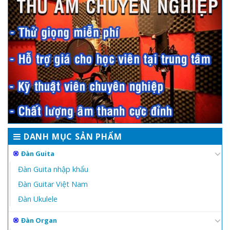
DANH MỤC SẢN PHẨM
Đàn Guita
Đàn Guita nhập khẩu
Đàn Guitar Việt Nam
Đàn Ukulele
Đàn Organ