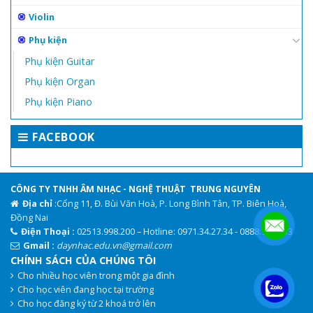
Violin
Phụ kiện
Phụ kiện Guitar
Phụ kiện Organ
Phụ kiện Piano
FACEBOOK
CÔNG TY TNHH ÂM NHẠC - NGHỆ THUẬT TRUNG NGUYÊN
Địa chỉ
:Cổng 11, Đ. Bùi Văn Hoà, P. Long Bình Tân, TP. Biên Hoà,
Đồng Nai
Điện Thoại :
02513.998.200 – Hotline: 0971.34.27.34 - 0888.944.333
Gmail :
daynhac.edu.vn@gmail.com
CHÍNH SÁCH CỦA CHÚNG TÔI
Cho nhiều học viên trong một gia đình
.
Cho học viên đang học tại trường
Cho học đăng ký từ 2 khoá trở lên