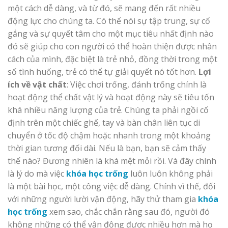
một cách dễ dàng, và từ đó, sẽ mang đến rất nhiều
động lực cho chúng ta. Có thể nói sự tập trung, sự cố
gắng và sự quyết tâm cho một mục tiêu nhất định nào
đó sẽ giúp cho con người có thể hoàn thiện được nhân
cách của mình, đặc biệt là trẻ nhỏ, đồng thời trong một
số tình huống, trẻ có thể tự giải quyết nó tốt hơn.
Lợi
ích về vật chất
: Việc chơi trống, đánh trống chính là
hoạt động thể chất vật lý và hoạt động này sẽ tiêu tốn
khá nhiều năng lượng của trẻ. Chúng ta phải ngồi cố
định trên một chiếc ghế, tay và bàn chân liên tục di
chuyển ở tốc độ chậm hoặc nhanh trong một khoảng
thời gian tương đối dài. Nếu là bạn, bạn sẽ cảm thấy
thế nào? Đương nhiên là khá mệt mỏi rồi. Và đây chính
là lý do mà việc
khóa học trống
luôn luôn không phải
là một bài học, một công việc dễ dàng. Chính vì thế, đối
với những người lười vận động, hãy thử tham gia
khóa
học trống
xem sao, chắc chắn rằng sau đó, người đó
không những có thể vận động được nhiều hơn mà họ