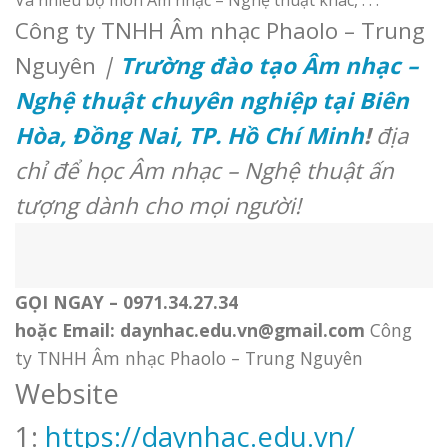
Và nhiều bộ môn Âm nhạc – Nghệ thuật khác, . . .
Công ty TNHH Âm nhạc Phaolo – Trung
Nguyên
|
Trường đào tạo Âm nhạc –
Nghệ thuật chuyên nghiệp tại Biên
Hòa, Đồng Nai, TP. Hồ Chí Minh
!
địa
chỉ để học Âm nhạc – Nghệ thuật ấn
tượng dành cho mọi người!
GỌI NGAY –
0971.34.27.34
hoặc Email: daynhac.edu.vn@gmail.com
Công
ty TNHH Âm nhạc Phaolo – Trung Nguyên
Website
1:
https://daynhac.edu.vn/