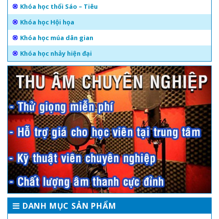
Khóa học thổi Sáo – Tiêu
Khóa học Hội họa
Khóa học múa dân gian
Khóa học nhảy hiện đại
DANH MỤC SẢN PHẨM