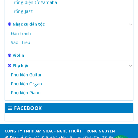
Trống điện tử Yamaha
Trống Jazz
Nhạc cụ dân tộc
Đàn tranh
Sáo- Tiêu
Violin
Phụ kiện
Phụ kiện Guitar
Phụ kiện Organ
Phụ kiện Piano
FACEBOOK
CÔNG TY TNHH ÂM NHẠC - NGHỆ THUẬT TRUNG NGUYÊN
Địa chỉ
:Cổng 11, Đ. Bùi Văn Hoà, P. Long Bình Tân, TP. Biên Hoà,