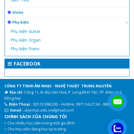
Violin
Phụ kiện
Phụ kiện Guitar
Phụ kiện Organ
Phụ kiện Piano
FACEBOOK
CÔNG TY TNHH ÂM NHẠC - NGHỆ THUẬT TRUNG NGUYÊN
Địa chỉ
:Cổng 11, Đ. Bùi Văn Hoà, P. Long Bình Tân, TP. Biên Hoà,
Đồng Nai
Điện Thoại :
02513.998.200 – Hotline: 0971.34.27.34 - 0888.944.333
Gmail :
daynhac.edu.vn@gmail.com
CHÍNH SÁCH CỦA CHÚNG TÔI
Cho nhiều học viên trong một gia đình
.
Cho học viên đang học tại trường