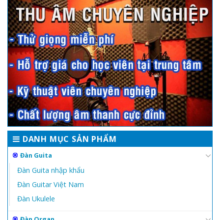
DANH MỤC SẢN PHẨM
Đàn Guita
Đàn Guita nhập khẩu
Đàn Guitar Việt Nam
Đàn Ukulele
Đàn Organ