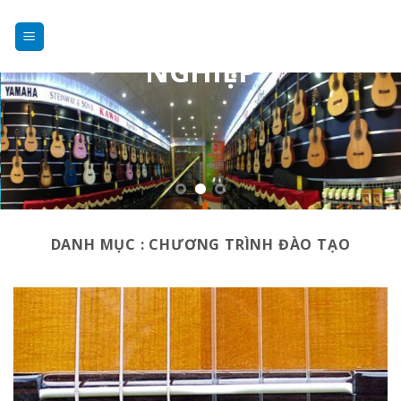
DẠY NHẠC
Skip
to
CHUYÊN
content
NGHIỆP
DANH MỤC :
CHƯƠNG TRÌNH ĐÀO TẠO