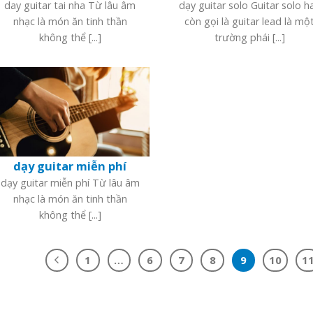
day guitar tai nha Từ lâu âm
dạy guitar solo Guitar solo h
nhạc là món ăn tinh thần
còn gọi là guitar lead là mộ
không thể [...]
trường phái [...]
dạy guitar miễn phí
dạy guitar miễn phí Từ lâu âm
nhạc là món ăn tinh thần
không thể [...]
1
…
6
7
8
9
10
1