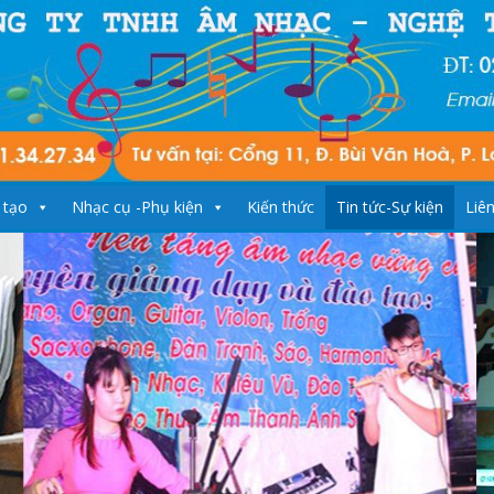
 tạo
Nhạc cụ -Phụ kiện
Kiến thức
Tin tức-Sự kiện
Liê