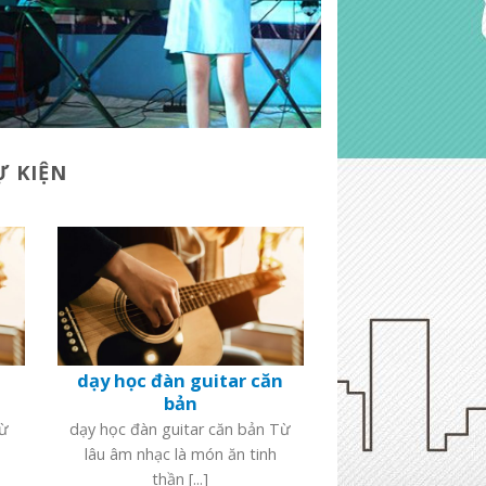
Ự KIỆN
dạy học đàn guitar căn
bản
Từ
dạy học đàn guitar căn bản Từ
lâu âm nhạc là món ăn tinh
thần [...]