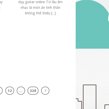
ay
dạy guitar online Từ lâu âm
t
nhạc là món ăn tinh thần
không thể thiếu [...]
1
12
…
328