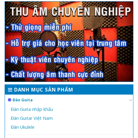
DANH MỤC SẢN PHẨM
Đàn Guita
Đàn Guita nhập khẩu
Đàn Guitar Việt Nam
Đàn Ukulele