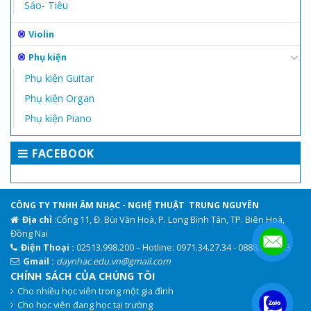
Sáo- Tiêu
Violin
Phụ kiện
Phụ kiện Guitar
Phụ kiện Organ
Phụ kiện Piano
FACEBOOK
CÔNG TY TNHH ÂM NHẠC - NGHỆ THUẬT TRUNG NGUYÊN
Địa chỉ
:Cổng 11, Đ. Bùi Văn Hoà, P. Long Bình Tân, TP. Biên Hoà,
Đồng Nai
Điện Thoại :
02513.998.200 – Hotline: 0971.34.27.34 - 0888.944.333
Gmail :
daynhac.edu.vn@gmail.com
CHÍNH SÁCH CỦA CHÚNG TÔI
Cho nhiều học viên trong một gia đình
.
Cho học viên đang học tại trường