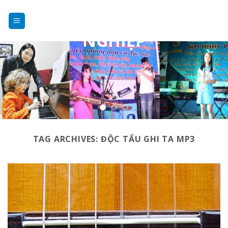
DẠY NHẠC
Skip
to
CHUYÊN
content
NGHIỆP
TAG ARCHIVES:
ĐỘC TẤU GHI TA MP3