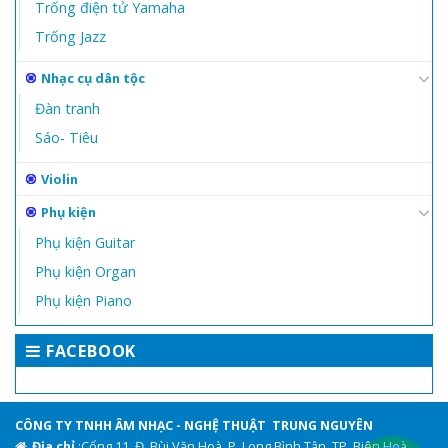
Trống điện tử Yamaha
Trống Jazz
Nhạc cụ dân tộc
Đàn tranh
Sáo- Tiêu
Violin
Phụ kiện
Phụ kiện Guitar
Phụ kiện Organ
Phụ kiện Piano
FACEBOOK
CÔNG TY TNHH ÂM NHẠC - NGHỆ THUẬT TRUNG NGUYÊN
Địa chỉ
:Cổng 11, Đ. Bùi Văn Hoà, P. Long Bình Tân, TP. Biên Hoà,