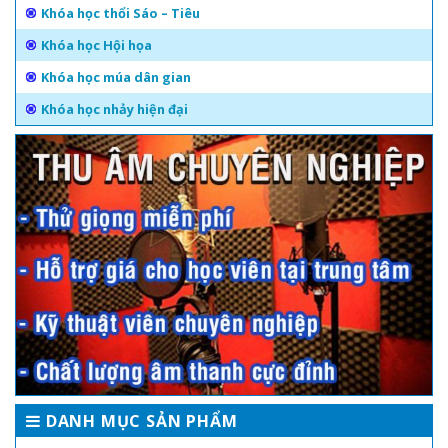
Khóa học thổi Sáo – Tiêu
Khóa học Hội họa
Khóa học múa dân gian
Khóa học nhảy hiện đại
DANH MỤC SẢN PHẨM