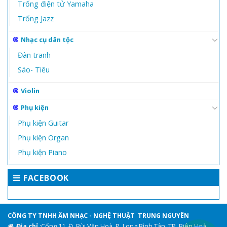
Trống điện tử Yamaha
Trống Jazz
Nhạc cụ dân tộc
Đàn tranh
Sáo- Tiêu
Violin
Phụ kiện
Phụ kiện Guitar
Phụ kiện Organ
Phụ kiện Piano
FACEBOOK
CÔNG TY TNHH ÂM NHẠC - NGHỆ THUẬT TRUNG NGUYÊN
Địa chỉ
:Cổng 11, Đ. Bùi Văn Hoà, P. Long Bình Tân, TP. Biên Hoà,