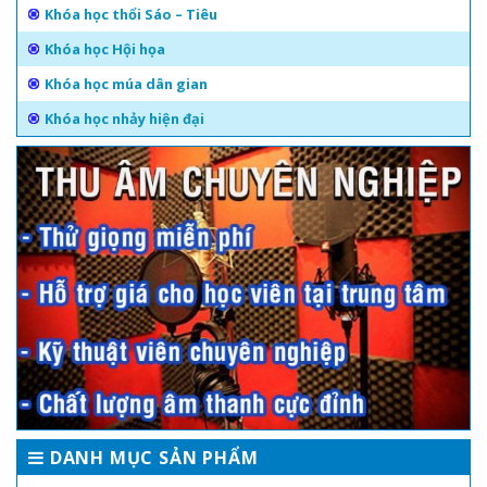
Khóa học thổi Sáo – Tiêu
Khóa học Hội họa
Khóa học múa dân gian
Khóa học nhảy hiện đại
DANH MỤC SẢN PHẨM