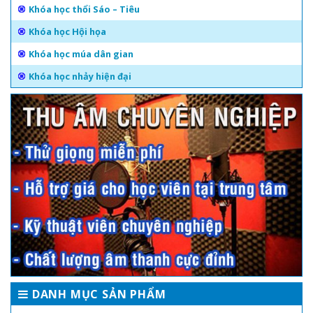
Khóa học thổi Sáo – Tiêu
Khóa học Hội họa
Khóa học múa dân gian
Khóa học nhảy hiện đại
DANH MỤC SẢN PHẨM