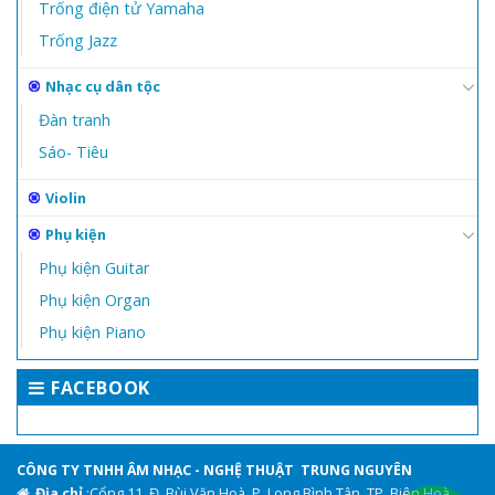
Trống điện tử Yamaha
Trống Jazz
Nhạc cụ dân tộc
Đàn tranh
Sáo- Tiêu
Violin
Phụ kiện
Phụ kiện Guitar
Phụ kiện Organ
Phụ kiện Piano
FACEBOOK
CÔNG TY TNHH ÂM NHẠC - NGHỆ THUẬT TRUNG NGUYÊN
Địa chỉ
:Cổng 11, Đ. Bùi Văn Hoà, P. Long Bình Tân, TP. Biên Hoà,