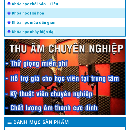
Khóa học thổi Sáo – Tiêu
Khóa học Hội họa
Khóa học múa dân gian
Khóa học nhảy hiện đại
DANH MỤC SẢN PHẨM