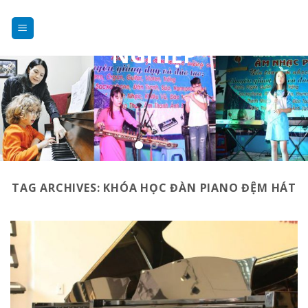
DẠY NHẠC
Skip
to
CHUYÊN
content
NGHIỆP
TAG ARCHIVES:
KHÓA HỌC ĐÀN PIANO ĐỆM HÁT