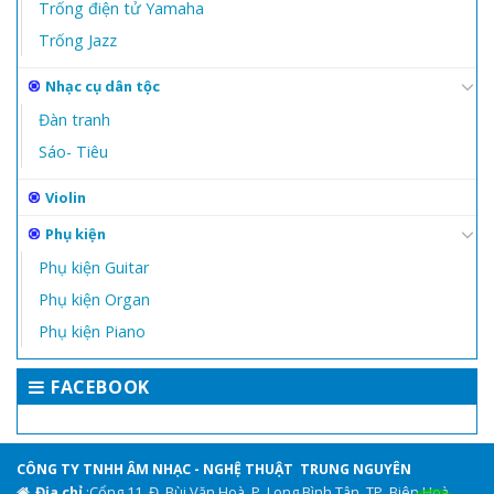
Trống điện tử Yamaha
Trống Jazz
Nhạc cụ dân tộc
Đàn tranh
Sáo- Tiêu
Violin
Phụ kiện
Phụ kiện Guitar
Phụ kiện Organ
Phụ kiện Piano
FACEBOOK
CÔNG TY TNHH ÂM NHẠC - NGHỆ THUẬT TRUNG NGUYÊN
Địa chỉ
:Cổng 11, Đ. Bùi Văn Hoà, P. Long Bình Tân, TP. Biên Hoà,