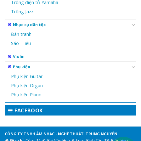
Trống điện tử Yamaha
Trống Jazz
Nhạc cụ dân tộc
Đàn tranh
Sáo- Tiêu
Violin
Phụ kiện
Phụ kiện Guitar
Phụ kiện Organ
Phụ kiện Piano
FACEBOOK
CÔNG TY TNHH ÂM NHẠC - NGHỆ THUẬT TRUNG NGUYÊN
Địa chỉ
:Cổng 11, Đ. Bùi Văn Hoà, P. Long Bình Tân, TP. Biên Hoà,