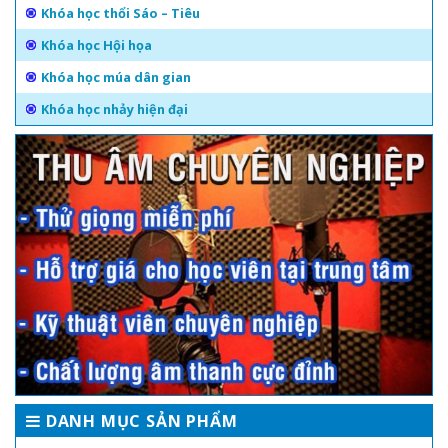
Khóa học thổi Sáo – Tiêu
Khóa học Hội họa
Khóa học múa dân gian
Khóa học nhảy hiện đại
DANH MỤC SẢN PHẨM