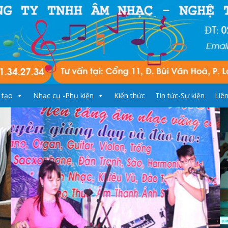
 tạo
Nhạc cụ -Phụ kiện
Kiến thức
Tin tức-Sự kiện
Liê