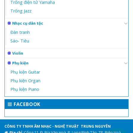
Trống điện tử Yamaha
Trống Jazz
Nhạc cụ dân tộc
Đàn tranh
Sáo- Tiêu
Violin
Phụ kiện
Phụ kiện Guitar
Phụ kiện Organ
Phụ kiện Piano
FACEBOOK
CÔNG TY TNHH ÂM NHẠC - NGHỆ THUẬT TRUNG NGUYÊN
Địa chỉ
:Cổng 11, Đ. Bùi Văn Hoà, P. Long Bình Tân, TP. Biên Hoà,