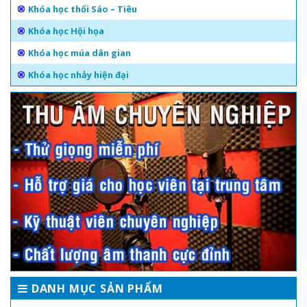
Khóa học thổi Sáo – Tiêu
Khóa học Hội họa
Khóa học múa dân gian
Khóa học nhảy hiện đại
DANH MỤC SẢN PHẨM