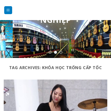
DẠY NHẠC
Skip
to
CHUYÊN
content
NGHIỆP
TAG ARCHIVES:
KHÓA HỌC TRỐNG CẤP TỐC