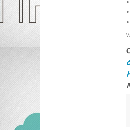
V
đ
H