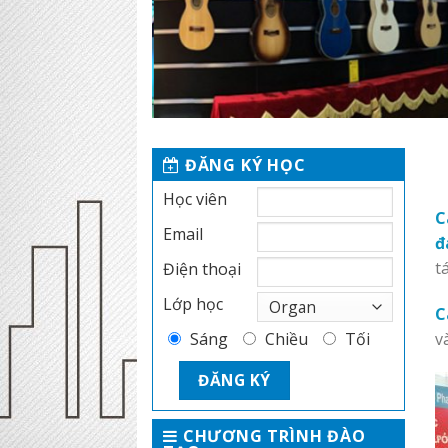
ĐĂNG KÝ HỌC
Học viên
C
Email
đ
t
Điện thoại
Lớp học
C
v
Sáng
Chiều
Tối
CHƯƠNG TRÌNH ĐÀO