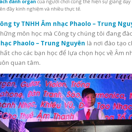
ách đánh organ
của người chơi cũng thể hiện sự giảng dạy 
iên đầy kinh nghiệm và nhiều thực tế.
ông ty TNHH Âm nhạc Phaolo – Trung Ngu
hững môn học mà Công ty chúng tôi đang đào
hạc Phaolo – Trung Nguyên
là nơi đào tạo c
hất cho các bạn học để lựa chọn học về Âm n
uôn quan tâm.