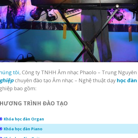
húng tôi
, Công ty TNHH Âm nhạc Phaolo – Trung Nguyên
ghiệp
chuyên đào tạo Âm nhạc – Nghệ thuật dạy
học đàn
ghiệp bao gồm:
HƯƠNG TRÌNH ĐÀO TẠO
Khóa học đàn Organ
Khóa học đàn Piano