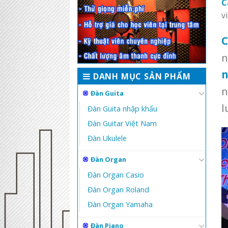
C
v
C
n
n
DANH MỤC SẢN PHẨM
n
Đàn Guita
l
Đàn Guita nhập khẩu
Đàn Guitar Việt Nam
Đàn Ukulele
Đàn Organ
Đàn Organ Casio
Đàn Organ Roland
Đàn Organ Yamaha
Đàn Piano