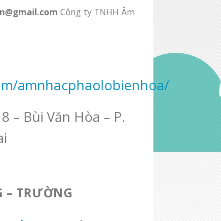
.vn@gmail.com
Công ty TNHH Âm
com/amnhacphaolobienhoa/
8 – Bùi Văn Hòa – P.
i
G – TRƯỜNG