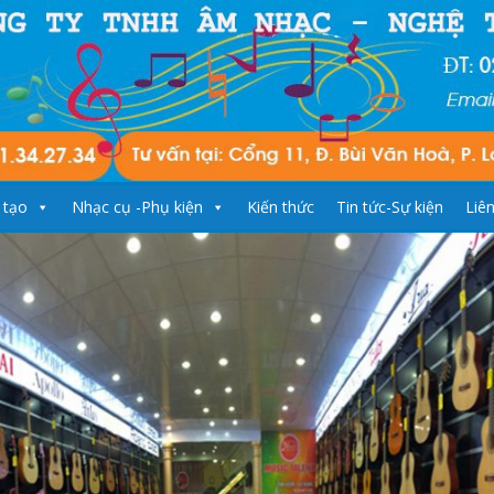
 tạo
Nhạc cụ -Phụ kiện
Kiến thức
Tin tức-Sự kiện
Liê