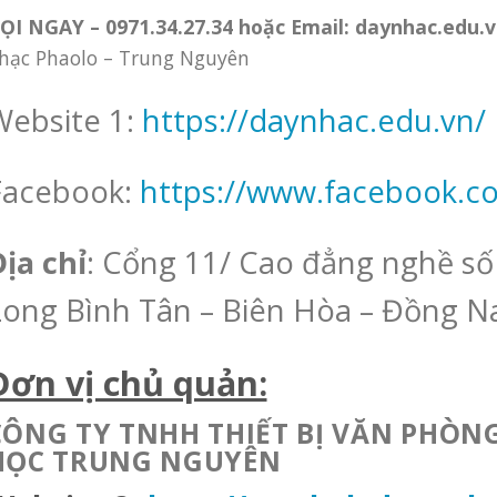
ỌI NGAY –
0971.34.27.34 hoặc Email: daynhac.edu
hạc Phaolo – Trung Nguyên
ebsite 1:
https://daynhac.edu.vn/
Facebook:
https://www.facebook.
ịa chỉ
: Cổng 11/ Cao đẳng nghề số 
Long Bình Tân – Biên Hòa – Đồng Na
Đơn vị chủ quản:
CÔNG TY TNHH THIẾT BỊ VĂN PHÒN
HỌC
TRUNG NGUYÊN