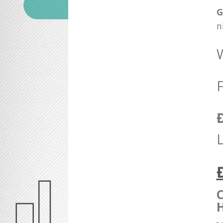
G
n
W
Đ