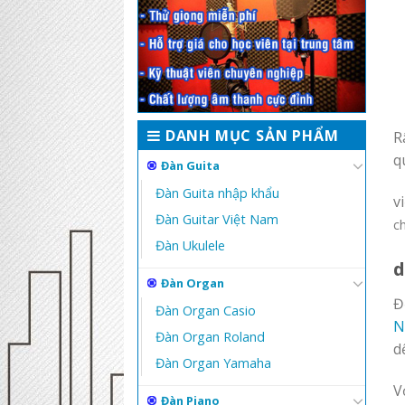
DANH MỤC SẢN PHẨM
R
q
Đàn Guita
Đàn Guita nhập khẩu
v
Đàn Guitar Việt Nam
c
Đàn Ukulele
d
Đàn Organ
Đ
Đàn Organ Casio
N
Đàn Organ Roland
d
Đàn Organ Yamaha
V
Đàn Piano