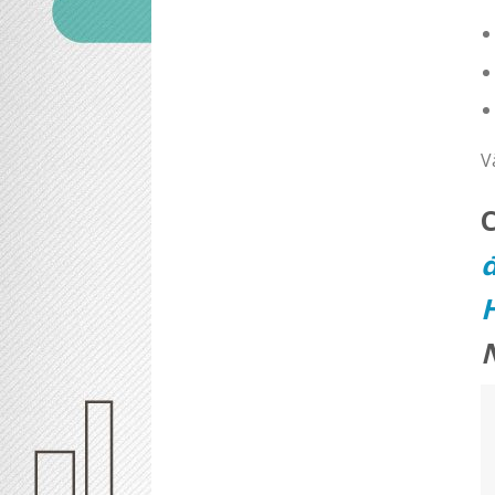
V
đ
H