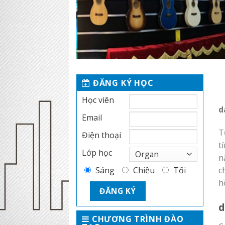
ĐĂNG KÝ HỌC
Học viên
d
Email
T
Điện thoại
t
Lớp học
n
c
Sáng
Chiều
Tối
h
d
CHƯƠNG TRÌNH ĐÀO