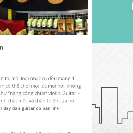
an
g ta. mỗi loại nhạc cụ đều mang 1
bạn có thể chơi mọi lúc mọi nơi. không
hư “nàng công chúa” violin. Guitar –
ính chât mộc và thân thiện của nó.
ch
day dan guitar co ban
nhé!