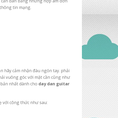
ới cần đàn bằng những hợp âm đơn
 thông tin mạng.
ạn hãy cảm nhận đàu ngón tay. phải
hải vuông góc với mặt cần cũng như
n bản nhất dành cho
day dan guitar
hẹ với công thức như sau: