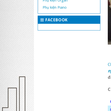
Phụ kiện Organ
Phụ kiện Piano
FACEBOOK
C
n
đ
C