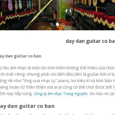
day dan guitar co b
ay dan guitar co ban
ừ lâu âm nhạc là món ăn tinh thần không thể thiếu của chún
ính chất riêng. nhưng phải nói đến đầu tiên là guitar bởi vì 
ặng nề như “ông vua nhạc cụ” piano, ko kiêu kì và khó bảo n
hàng hoàn tử thân thiện mà ai ai cũng có thể chơi được bởi t
ôm nay hãy cùng
công ty âm nhạc Trung Nguyên
tìm hiểu về cá
ay dan guitar co ban