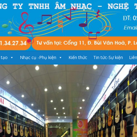
 tạo
Nhạc cụ -Phụ kiện
Kiến thức
Tin tức-Sự kiện
Liê