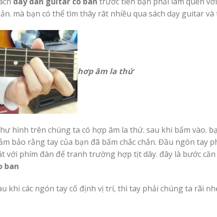
ách
day dan guitar co ban
trước tiên bạn phải làm quen v
iản. mà bạn có thể tìm thây rât nhiều qua sách dạy guitar và
hơp âm la thứ
hư hình trên chúng ta có hợp âm la thứ. sau khi bấm vào. b
ảm bảo rằng tay của bạn đã bấm chắc chắn. Đầu ngón tay p
át với phím đàn để tranh trường hợp tịt dây. đây là bước că
o ban
au khi các ngón tay cố định vị trí, thì tay phải chúng ta rãi n