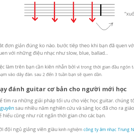
“xuố
ât đơn giản đúng ko nào. bước tiêp theo khi bạn đã quen v
uen với những điệu nhạc như slow, blue, ballad…
iệc làm trên bạn cần kiên nhẫn bời
vì
t
rong thời gian đầu ngón t
hạm vào dây đàn. sau 2 đến 3 tuần bạn sẽ quen dần.
ạy đánh guitar cơ bản cho người mới học
ể tìm ra những giải pháp tối ưu cho việc học guitar. chúng t
guyên
sau nhiều năm nghiên cứu và sàng lọc đã cho ra giáo
ể hiểu cũng như rút ngắn thời gian cho các bạn.
ới đội ngủ giảng viên giàu
kinh nghiệm
công ty âm nhạc Trung 