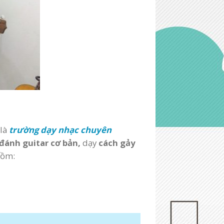
 là
trường dạy nhạc chuyên
 đánh guitar cơ bản,
dạy
cách gảy
gồm: