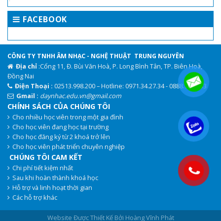
FACEBOOK
CÔNG TY TNHH ÂM NHẠC - NGHỆ THUẬT TRUNG NGUYÊN
Địa chỉ
:Cổng 11, Đ. Bùi Văn Hoà, P. Long Bình Tân, TP. Biên Hoà,
Đồng Nai
Điện Thoại :
02513.998.200 – Hotline: 0971.34.27.34 - 0888.944.333
Gmail :
daynhac.edu.vn@gmail.com
CHÍNH SÁCH CỦA CHÚNG TÔI
Cho nhiều học viên trong một gia đình
.
Cho học viên đang học tại trường
Cho học đăng ký từ 2 khoá trở lên
Cho học viên phát triển chuyên nghiệp
CHÚNG TÔI CAM KẾT
Chi phí tiết kiệm nhất
.
Sau khi hoàn thành khoá học
Hỗ trợ và linh hoạt thời gian
Các hỗ trợ khác
Website Được Thiết Kế Bởi Hoàng Vĩnh Phát