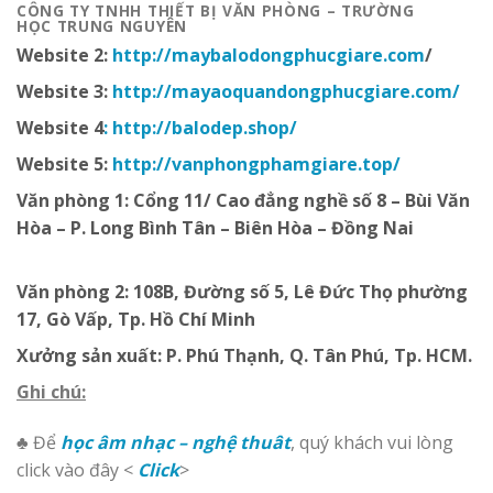
CÔNG TY TNHH THIẾT BỊ VĂN PHÒNG – TRƯỜNG
HỌC
TRUNG NGUYÊN
Website 2:
http://
maybalodongphucgiare.com
/
Website 3:
http://mayaoquandongphucgiare.com/
Website 4
: http://balodep.shop/
Website 5:
http://vanphongphamgiare.top/
Văn phòng 1:
Cổng 11/ Cao đẳng nghề số 8 – Bùi Văn
Hòa – P. Long Bình Tân – Biên Hòa – Đồng Nai
Văn phòng 2:
108B, Đường số 5, Lê Đức Thọ phường
17, Gò Vấp, Tp. Hồ Chí Minh
Xưởng sản xuất:
P. Phú Thạnh, Q. Tân Phú, Tp. HCM.
Ghi chú:
♣ Để
học âm nhạc – nghệ thuât
, quý khách vui lòng
click vào đây <
Click
>