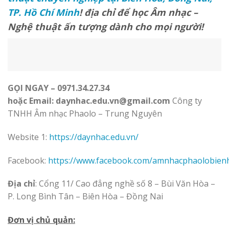
TP. Hồ Chí Minh
!
địa chỉ để học Âm nhạc –
Nghệ thuật ấn tượng dành cho mọi người!
GỌI NGAY –
0971.34.27.34
hoặc Email: daynhac.edu.vn@gmail.com
Công ty
TNHH Âm nhạc Phaolo – Trung Nguyên
Website 1:
https://daynhac.edu.vn/
Facebook:
https://www.facebook.com/amnhacphaolobien
Địa chỉ
: Cổng 11/ Cao đẳng nghề số 8 – Bùi Văn Hòa –
P. Long Bình Tân – Biên Hòa – Đồng Nai
Đơn vị chủ quản: