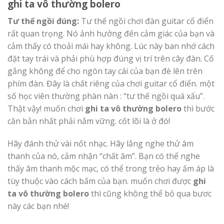
ghi ta vô thường bolero
Tư thế ngồi đúng:
Tư thế ngồi chơi đàn guitar cổ điển
rất quan trọng. Nó ảnh hưởng đến cảm giác của bạn và
cảm thấy có thoải mái hay không. Lúc này ban nhớ cách
đặt tay trái và phải phù hợp đúng vị trí trên cây đàn. Cố
gắng không để cho ngón tay cái của bạn đè lên trên
phím đàn. Đây là chất riêng của chơi guitar cổ điển. một
số học viên thường phàn nàn : “tư thế ngồi quá xấu”.
Thật vậy! muốn chơi
ghi ta vô thường bolero
thì bước
căn bản nhất phải nắm vững. cốt lõi là ở đó!
Hãy đánh thử vài nốt nhạc. Hãy lắng nghe thử âm
thanh của nó, cảm nhận “chất âm”. Bạn có thể nghe
thấy âm thanh mộc mạc, có thể trong trẻo hay ấm áp là
tùy thuộc vào cách bấm của bạn. muốn chơi được
ghi
ta vô thường bolero
thì cũng không thể bỏ qua bươc
này các bạn nhé!