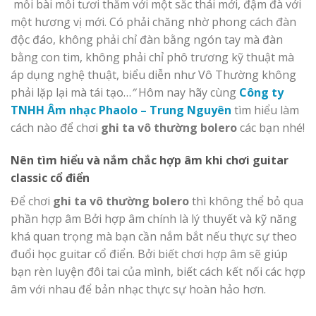
mỗi bài mỗi tươi thắm với một sắc thái mới, đậm đà với
một hương vị mới. Có phải chăng nhờ phong cách đàn
độc đáo, không phải chỉ đàn bằng ngón tay mà đàn
bằng con tim, không phải chỉ phô trương kỹ thuật mà
áp dụng nghệ thuật, biểu diễn như Vô Thường không
phải lặp lại mà tái tạo…
”
Hôm nay hãy cùng
Công ty
TNHH Âm nhạc Phaolo – Trung Nguyên
tìm hiểu làm
cách nào để chơi
ghi ta vô thường bolero
các bạn nhé!
Nên tìm hiểu và nắm chắc hợp âm khi chơi guitar
classic cổ điển
Để chơi
ghi ta vô thường bolero
thì không thể bỏ qua
phần hợp âm Bởi hợp âm chính là lý thuyết và kỹ năng
khá quan trọng mà bạn cần nắm bắt nếu thực sự theo
đuổi học guitar cổ điển. Bởi biết chơi hợp âm sẽ giúp
bạn rèn luyện đôi tai của mình, biết cách kết nối các hợp
âm với nhau để bản nhạc thực sự hoàn hảo hơn.