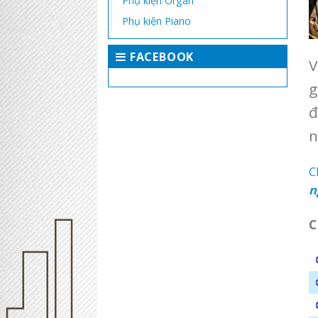
Phụ kiện Organ
Phụ kiện Piano
FACEBOOK
V
g
đ
n
C
n
C