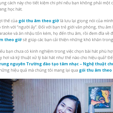
ụng cách này cho tiết kiệm chi phí nếu bạn không phải một c
ang học hát.
ợi thế của
gói thu âm theo giờ
là lưu lại giọng nói của mìn
ỏ tình với “người ấy”. Đối với bạn trẻ giới văn phòng, thu âm l
araoke và ăn nhậu tốn kém, họ đến thu âm, rồi đem đĩa về 
m theo giờ
sẽ giúp các bạn cải thiện những khó khăn trong
ếu bạn chưa có kinh nghiệm trong việc chọn bài hát phù hợp
ấy hơi và kỹ thuật xử lý bài hát như thế nào cho hiệu quả? Đ
rung nguyên Trường đào tạo tâm nhạc – Nghệ thuật ch
hững hiệu quả mà chúng tôi mang lại qua
gói thu âm theo 