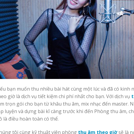
ếu bạn muốn thu nhiều bài hát cùng một lúc và đã có kinh n
heo giờ là dịch vụ tiết kiệm chi phí nhất cho bạn. Với dịch vụ
t
àm trọn gói cho bạn từ khâu thu âm, mix nhạc đến master. 
ập luyện và dựng bài kĩ càng trước khi đến Phòng thu âm, c
ồ là điều hoàn toàn có thể.
húng tôi cùng kỹ thuật viên phòng
thu âm theo giờ
sẽ là n