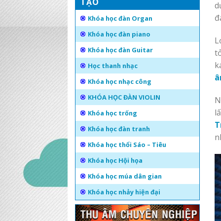
TẠO
d
đ
Khóa học đàn Organ
Khóa học đàn piano
L
Khóa học đàn Guitar
t
k
Học thanh nhạc
â
Khóa học nhạc công
KHÓA HỌC ĐÀN VIOLIN
N
l
Khóa học trống
T
Khóa học đàn tranh
n
Khóa học thổi Sáo – Tiêu
Khóa học Hội họa
Khóa học múa dân gian
Khóa học nhảy hiện đại