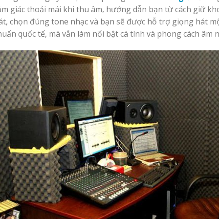
ảm giác thoải mái khi thu âm, hướng dẫn bạn từ cách giữ kh
át, chọn đúng tone nhạc và bạn sẽ được hỗ trợ giọng hát một
huẩn quốc tế, mà vẫn làm nổi bật cá tính và phong cách âm 