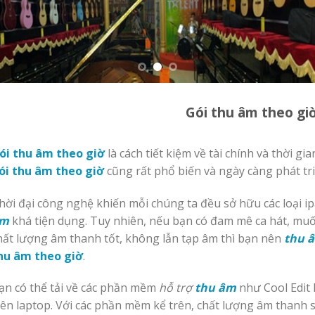
Gói thu âm theo gi
ói thu âm theo giờ
là cách tiết kiệm về tài chính và thời gi
ói thu âm theo giờ
cũng rất phổ biến và ngày càng phát tri
hời đại công nghệ khiến mỗi chúng ta đều sở hữu các loại 
m
khá tiện dụng. Tuy nhiên, nếu bạn có đam mê ca hát, mu
hất lượng âm thanh tốt, không lẫn tạp âm thì bạn nên
thu 
hu âm theo giờ
.
ạn có thể tải về các phần mềm
hỗ trợ
thu âm
như Cool Edit 
rên laptop. Với các phần mềm kể trên, chất lượng âm thanh