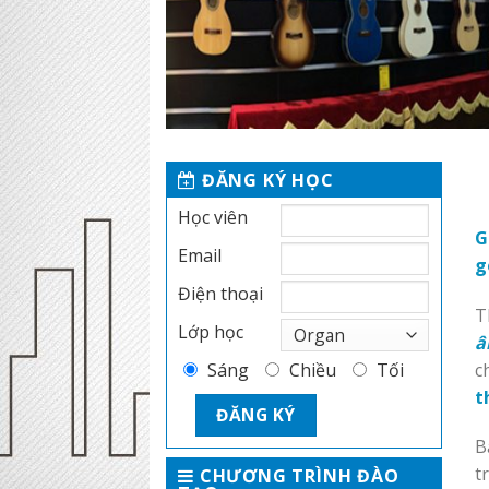
ĐĂNG KÝ HỌC
Học viên
G
Email
g
Điện thoại
T
Lớp học
â
c
Sáng
Chiều
Tối
t
B
t
CHƯƠNG TRÌNH ĐÀO