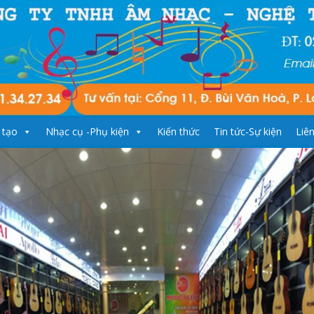
 tạo
Nhạc cụ -Phụ kiện
Kiến thức
Tin tức-Sự kiện
Liê