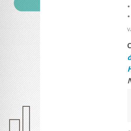
V
đ
H