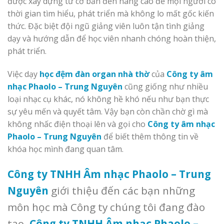
được xây dựng từ cơ bản đến nâng cao để mọi người có
thời gian tìm hiểu, phát triển mà không lo mất gốc kiến
thức. Đặc biệt đội ngũ giảng viên luôn tận tình giảng
dạy và hướng dẫn để học viên nhanh chóng hoàn thiện,
phát triển.
Việc dạy
học đệm đàn organ nhà thờ
của
Công ty âm
nhạc Phaolo – Trung Nguyên
cũng giống như nhiều
loại nhạc cụ khác, nó không hề khó nếu như bạn thực
sự yêu mến và quyết tâm. Vậy bạn còn chần chờ gì mà
không nhấc điện thoại lên và gọi cho
Công ty âm nhạc
Phaolo – Trung Nguyên
để biết thêm thông tin về
khóa học mình đang quan tâm.
Công ty TNHH Âm nhạc Phaolo – Trung
Nguyên
giới thiệu đến các bạn những
môn học mà Công ty chúng tôi đang đào
tạo.
Công ty TNHH Âm nhạc Phaolo –