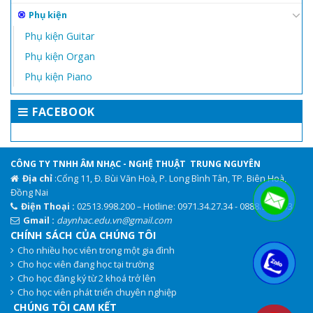
Phụ kiện
Phụ kiện Guitar
Phụ kiện Organ
Phụ kiện Piano
FACEBOOK
CÔNG TY TNHH ÂM NHẠC - NGHỆ THUẬT TRUNG NGUYÊN
Địa chỉ
:Cổng 11, Đ. Bùi Văn Hoà, P. Long Bình Tân, TP. Biên Hoà,
Đồng Nai
Điện Thoại :
02513.998.200 – Hotline: 0971.34.27.34 - 0888.944.333
Gmail :
daynhac.edu.vn@gmail.com
CHÍNH SÁCH CỦA CHÚNG TÔI
Cho nhiều học viên trong một gia đình
.
Cho học viên đang học tại trường
Cho học đăng ký từ 2 khoá trở lên
Cho học viên phát triển chuyên nghiệp
CHÚNG TÔI CAM KẾT