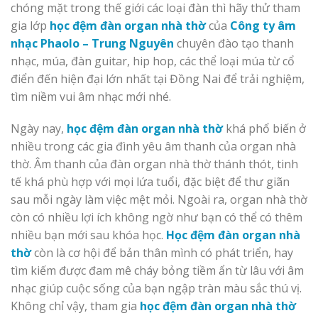
chóng mặt trong thế giới các loại đàn thì hãy thử tham
gia lớp
học đệm đàn organ nhà thờ
của
Công ty âm
nhạc Phaolo – Trung Nguyên
chuyên đào tạo thanh
nhạc, múa, đàn guitar, hip hop, các thể loại múa từ cổ
điển đến hiện đại lớn nhất tại Đồng Nai để trải nghiệm,
tìm niềm vui âm nhạc mới nhé.
Ngày nay,
học đệm đàn organ nhà thờ
khá phổ biến ở
nhiều trong các gia đình yêu âm thanh của organ nhà
thờ. Âm thanh của đàn organ nhà thờ thánh thót, tinh
tế khá phù hợp với mọi lứa tuổi, đặc biệt để thư giãn
sau mỗi ngày làm việc mệt mỏi. Ngoài ra, organ nhà thờ
còn có nhiều lợi ích không ngờ như bạn có thể có thêm
nhiều bạn mới sau khóa học.
Học đệm đàn organ nhà
thờ
còn là cơ hội để bản thân mình có phát triển, hay
tìm kiếm được đam mê cháy bỏng tiềm ẩn từ lâu với âm
nhạc giúp cuộc sống của bạn ngập tràn màu sắc thú vị.
Không chỉ vậy, tham gia
học đệm đàn organ nhà thờ