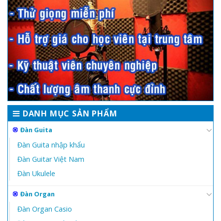
DANH MỤC SẢN PHẨM
Đàn Guita
Đàn Guita nhập khẩu
Đàn Guitar Việt Nam
Đàn Ukulele
Đàn Organ
Đàn Organ Casio