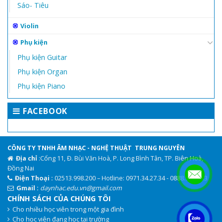
Sáo- Tiêu
Violin
Phụ kiện
Phụ kiện Guitar
Phụ kiện Organ
Phụ kiện Piano
FACEBOOK
CÔNG TY TNHH ÂM NHẠC - NGHỆ THUẬT TRUNG NGUYÊN
Địa chỉ
:Cổng 11, Đ. Bùi Văn Hoà, P. Long Bình Tân, TP. Biên Hoà,
Đồng Nai
Điện Thoại :
02513.998.200 – Hotline: 0971.34.27.34 - 0888.944.333
Gmail :
daynhac.edu.vn@gmail.com
CHÍNH SÁCH CỦA CHÚNG TÔI
Cho nhiều học viên trong một gia đình
.
Cho học viên đang học tại trường