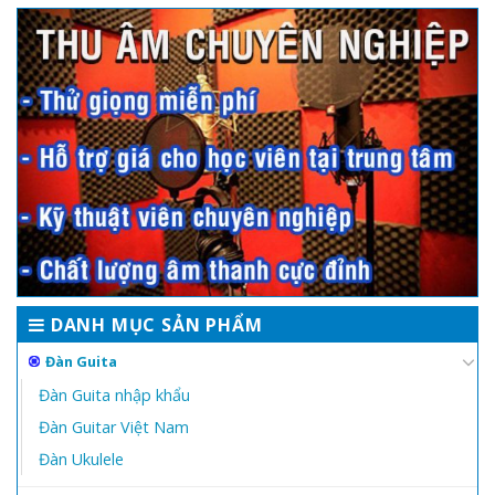
DANH MỤC SẢN PHẨM
Đàn Guita
Đàn Guita nhập khẩu
Đàn Guitar Việt Nam
Đàn Ukulele