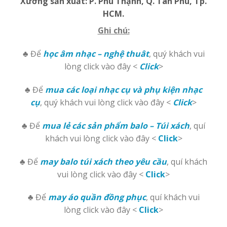
Xưởng sản xuất:
P. Phú Thạnh, Q. Tân Phú, Tp.
HCM.
Ghi chú:
♣ Để
học âm nhạc – nghệ thuât
, quý khách vui
lòng click vào đây <
Click
>
♣ Để
mua các loại nhạc cụ và phụ kiện nhạc
cụ
, quý khách vui lòng click vào đây <
Click
>
♣ Để
mua lẻ các sản phẩm balo – Túi xách
, quí
khách vui lòng click vào đây <
Click
>
♣ Để
may balo túi xách theo yêu cầu
, quí khách
vui lòng click vào đây <
Click
>
♣ Để
may áo quần đồng phục
, quí khách vui
lòng click vào đây <
Click
>