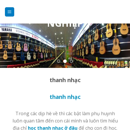
DẠY NHẠC
Skip
to
CHUYÊN
content
NGHIỆP
thanh nhạc
thanh nhạc
Trong các dịp hè về thì các bật làm phụ huynh
luôn quan tâm đến con cái mình và luôn tìm hiểu
địa chỉ
học thanh nhạc ở đâu
để cho con đi học.