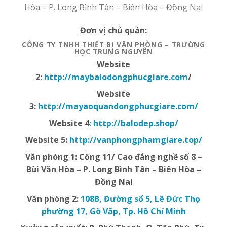
Hòa – P. Long Bình Tân – Biên Hòa – Đồng Nai
Đơn vị chủ quản:
CÔNG TY TNHH THIẾT BỊ VĂN PHÒNG – TRƯỜNG
HỌC
TRUNG NGUYÊN
Website
2:
http://
maybalodongphucgiare.com
/
Website
3:
http://mayaoquandongphucgiare.com/
Website 4
: http://balodep.shop/
Website 5:
http://vanphongphamgiare.top/
Văn phòng 1:
Cổng 11/ Cao đẳng nghề số 8 –
Bùi Văn Hòa – P. Long Bình Tân – Biên Hòa –
Đồng Nai
Văn phòng 2:
108B, Đường số 5, Lê Đức Thọ
phường 17, Gò Vấp, Tp. Hồ Chí Minh