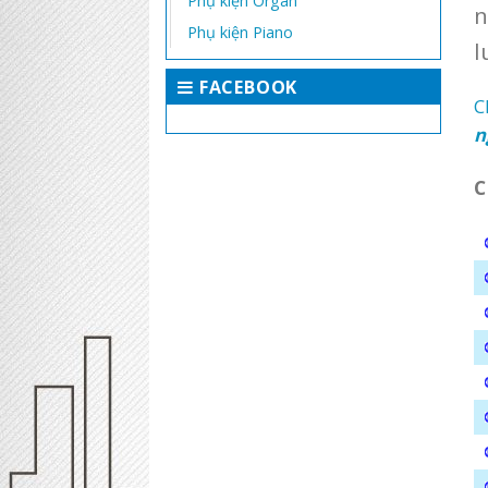
Phụ kiện Organ
n
Phụ kiện Piano
l
FACEBOOK
C
n
C