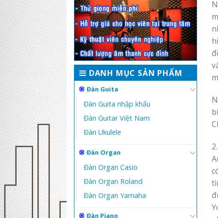
N
m
n
h
đ
v
DANH MỤC SẢN PHẨM
m
Đàn Guita
N
Đàn Guita nhập khẩu
b
Đàn Guitar Việt Nam
C
Đàn Ukulele
2
Đàn Organ
A
Đàn Organ Casio
c
Đàn Organ Roland
t
đ
Đàn Organ Yamaha
Y
Đàn Piano