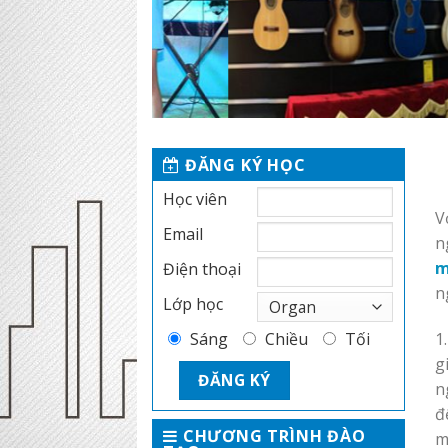
ĐĂNG KÝ HỌC
Học viên
V
Email
n
m
Điện thoại
n
Lớp học
1
Sáng
Chiều
Tối
g
n
đ
CHƯƠNG TRÌNH ĐÀO
m