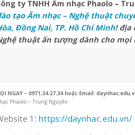
Công ty TNHH Âm nhạc Phaolo – Tr
ào tạo Âm nhạc – Nghệ thuật chuyê
òa, Đồng Nai, TP. Hồ Chí Minh
!
địa 
Nghệ thuật ấn tượng dành cho mọi 
ỌI NGAY –
0971.34.27.34 hoặc Email: daynhac.edu
hạc Phaolo – Trung Nguyên
ebsite 1:
https://daynhac.edu.vn/