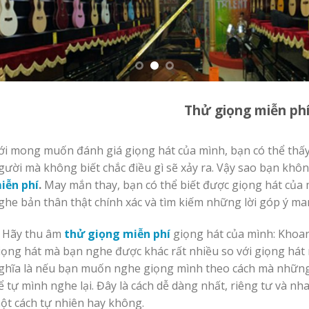
Thử giọng miễn ph
ới mong muốn đánh giá giọng hát của mình, bạn có thể thấy
gười mà không biết chắc điều gì sẽ xảy ra. Vậy sao bạn khô
iễn phí
.
May mắn thay, bạn có thể biết được giọng hát của 
ghe bản thân thật chính xác và tìm kiếm những lời góp ý ma
. Hãy thu âm
thử giọng miễn phí
giọng hát của mình: Khoan
iọng hát mà bạn nghe được khác rất nhiều so với giọng hát
ghĩa là nếu bạn muốn nghe giọng mình theo cách mà những
ể tự mình nghe lại. Đây là cách dễ dàng nhất, riêng tư và nh
ột cách tự nhiên hay không.