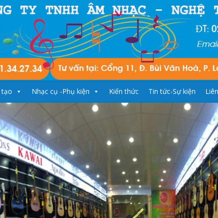
 tạo
Nhạc cụ -Phụ kiện
Kiến thức
Tin tức-Sự kiện
Liê