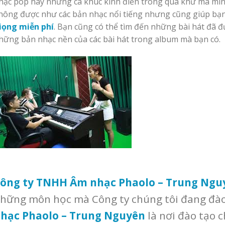
hạc pop hay những ca khúc kinh điển trong quá khứ mà mìn
hông được như các bản nhạc nổi tiếng nhưng cũng giúp bạn c
iọng miễn phí
. Bạn cũng có thể tìm đến những bài hát đã đ
hững bản nhạc nền của các bài hát trong album mà bạn có.
ông ty TNHH Âm nhạc Phaolo – Trung Ngu
hững môn học mà Công ty chúng tôi đang đào
hạc Phaolo – Trung Nguyên
là nơi đào tạo c