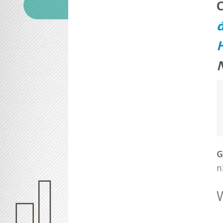
đ
H
G
n
W