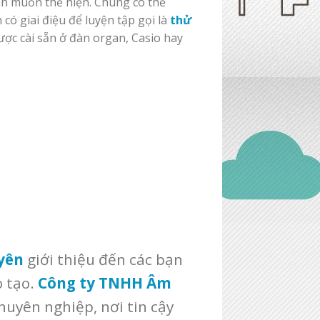
h muốn thể hiện. Chúng có thể
ó giai điệu để luyện tập gọi là
thử
ược cài sẵn ở đàn organ, Casio hay
yên
giới thiệu đến các bạn
 tạo.
Công ty TNHH Âm
huyên nghiệp, nơi tin cậy