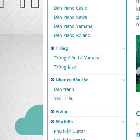
n
Đàn Piano Casio
k
g
Đàn Piano Kawa
n
Đàn Piano Yamaha
Đàn Piano Roland
Trống
Trống điện tử Yamaha
Trống Jazz
Nhạc cụ dân tộc
Đàn tranh
Sáo- Tiêu
Violin
C
Phụ kiện
n
Phụ kiện Guitar
n