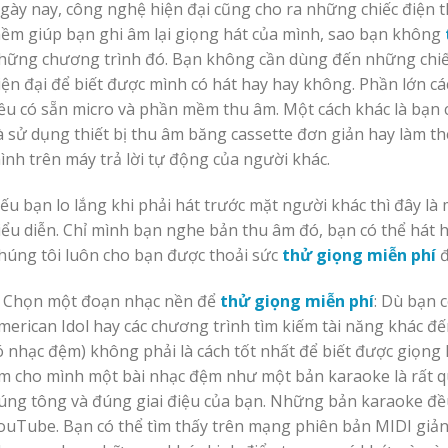
gày nay, công nghệ hiện đại cũng cho ra những chiếc điện 
ềm giúp bạn ghi âm lại giọng hát của mình, sao bạn không
hững chương trình đó. Bạn không cần dùng đến những chiế
iện đại để biết được mình có hát hay hay không. Phần lớn cá
ều có sẵn micro và phần mềm thu âm. Một cách khác là bạn có
à sử dụng thiết bị thu âm băng cassette đơn giản hay làm the
ình trên máy trả lời tự động của người khác.
ếu bạn lo lắng khi phải hát trước mặt người khác thì đây là 
iểu diễn. Chỉ mình bạn nghe bản thu âm đó, bạn có thể hát 
húng tôi luôn cho bạn được thoải sức
thử giọng miễn phí
đ
. Chọn một đoạn nhạc nền để
thử giọng miễn phí
: Dù bạn 
merican Idol hay các chương trình tìm kiếm tài năng khác đế
ó nhạc đệm) không phải là cách tốt nhất để biết được giọng 
ìm cho mình một bài nhạc đệm như một bản karaoke là rất q
úng tông và đúng giai điệu của bạn. Những bản karaoke đều 
ouTube. Bạn có thể tìm thấy trên mạng phiên bản MIDI giản