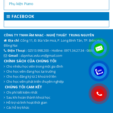
Phụ kiện Piano
FACEBOOK
CÔNG TY TNHH ÂM NHẠC - NGHỆ THUẬT TRUNG NGUYÊN
Địa chỉ
:Cổng 11, Đ. Bùi Văn Hoà, P. Long Bình Tân, TP. Biên Hoà,
Đồng Nai
Điện Thoại :
02513.998.200 – Hotline: 0971.34.27.34 - 0888.944.333
Gmail :
daynhac.edu.vn@gmail.com
CHÍNH SÁCH CỦA CHÚNG TÔI
Cho nhiều học viên trong một gia đình
.
Cho học viên đang học tại trường
Cho học đăng ký từ 2 khoá trở lên
Cho học viên phát triển chuyên nghiệp
CHÚNG TÔI CAM KẾT
Chi phí tiết kiệm nhất
.
Sau khi hoàn thành khoá học
Hỗ trợ và linh hoạt thời gian
Các hỗ trợ khác