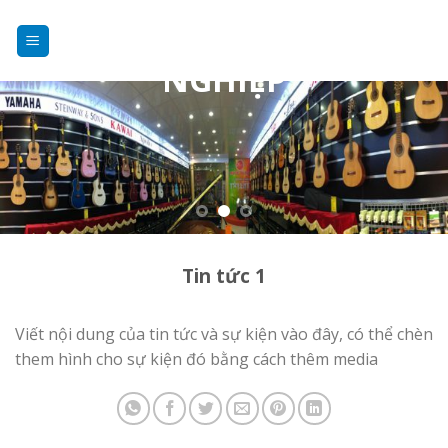
DẠY NHẠC
Skip
to
CHUYÊN
content
NGHIỆP
Tin tức 1
Viết nội dung của tin tức và sự kiện vào đây, có thể chèn
them hình cho sự kiện đó bằng cách thêm media